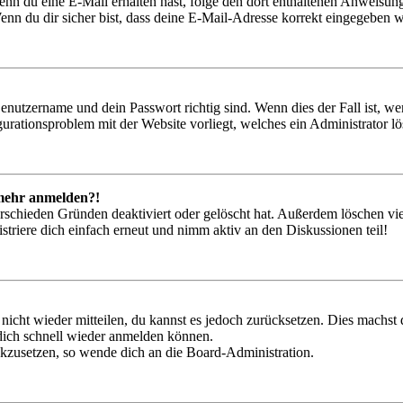
. Wenn du eine E-Mail erhalten hast, folge den dort enthaltenen Anweis
nn du dir sicher bist, dass deine E-Mail-Adresse korrekt eingegeben w
Benutzername und dein Passwort richtig sind. Wenn dies der Fall ist, w
igurationsproblem mit der Website vorliegt, welches ein Administrator l
t mehr anmelden?!
rschieden Gründen deaktiviert oder gelöscht hat. Außerdem löschen vie
triere dich einfach erneut und nimm aktiv an den Diskussionen teil!
 nicht wieder mitteilen, du kannst es jedoch zurücksetzen. Dies machs
 dich schnell wieder anmelden können.
ückzusetzen, so wende dich an die Board-Administration.