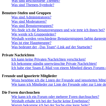
Was sind geschlossene Themen?
Was sind Themen-Symbole?
Benutzer-Stufen und Gruppen
Was sind Administratoren?
Was sind Moderatoren?
Was sind Benutzergruppen?
Wo finde ich die Benutzergruppen und wie trete ich ihnen bei?
Wie werde ich Gruppenleiter?
Weshalb werden verschiedene Benutzergruppen farbig dargestel
Was ist eine Hauptgruppe?
Was bedeutet der „Das Team“-Link auf der Startseite?
Private Nachrichten
Ich kann keine Privaten Nachrichten verschicken!
Ich bekomme ständig unerwünschte Private Nachrichten!
Ich habe eine Spam-E-Mail von einem Mitglied dieses Forums e
Freunde und ignorierte Mitglieder
Wozu benötige ich die Listen der Freunde und ignorierten Mitg
Wie kann ich Mitglieder zur Liste der Freunde oder zur Liste d
Die Foren durchsuchen
Wie kann ich ein Forum oder mehrere Foren durchsuchen?
Weshalb erhalte ich bei der Suche keine Ergebnisse?
Warum bekomme ich bei der Suche eine leere Seite?