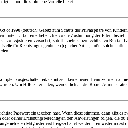
igt ist und dir zahlreiche Vorteile bietet.
t of 1998 (deutsch: Gesetz zum Schutz der Privatsphäre von Kindern i
ern unter 13 Jahren erheben, hierzu die Zustimmung der Eltern bezieh
dich zu registrieren versuchst, zutrifft, ziehe einen rechtlichen Beista
stelle für Rechtsangelegenheiten jeglicher Art ist; außer solchen, die
erden.
 komplett ausgeschaltet hat, damit sich keine neuen Benutzer mehr anm
 wurden. Um Hilfe zu erhalten, wende dich an die Board-Administratio
richtige Passwort eingegeben hast. Wenn diese stimmen, dann gibt es
ern oder deiner Erziehungsberechtigten den Anweisungen folgen, die du e
 angemeldeten Mitglieder erst freigeschaltet werden – entweder musst du