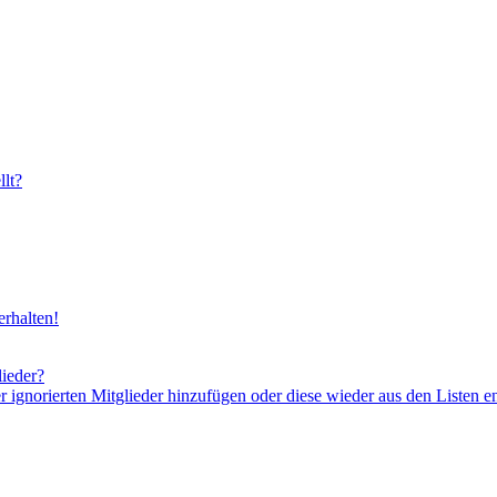
lt?
rhalten!
lieder?
er ignorierten Mitglieder hinzufügen oder diese wieder aus den Listen e