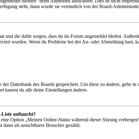
Angemeldet bleiben“ beim Anmelden auswählen. Dies ist nicht empfehle
Verfügung steht, dann wurde sie vermutlich von der Board-Administratio
 hat und die dafür sorgen, dass du im Forum angemeldet bleibst. Außer
tiviert wurden. Wenn du Probleme bei der An- oder Abmeldung hast, ka
 in der Datenbank des Boards gespeichert. Um diese zu ändern, gehe in
t kannst du alle deine Einstellungen ändern.
-Liste auftaucht?
n eine Option „Meinen Online-Status während dieser Sitzung verbergen
t dann als unsichtbarer Besucher gezählt.