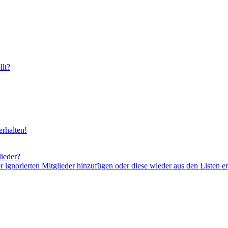
lt?
rhalten!
lieder?
er ignorierten Mitglieder hinzufügen oder diese wieder aus den Listen e