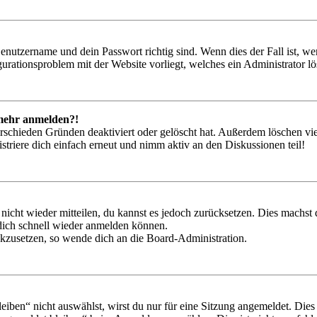
Benutzername und dein Passwort richtig sind. Wenn dies der Fall ist, w
igurationsproblem mit der Website vorliegt, welches ein Administrator l
t mehr anmelden?!
rschieden Gründen deaktiviert oder gelöscht hat. Außerdem löschen vie
triere dich einfach erneut und nimm aktiv an den Diskussionen teil!
 nicht wieder mitteilen, du kannst es jedoch zurücksetzen. Dies machs
 dich schnell wieder anmelden können.
ückzusetzen, so wende dich an die Board-Administration.
en“ nicht auswählst, wirst du nur für eine Sitzung angemeldet. Dies