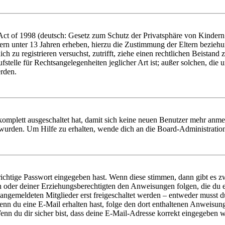
t of 1998 (deutsch: Gesetz zum Schutz der Privatsphäre von Kindern i
ern unter 13 Jahren erheben, hierzu die Zustimmung der Eltern bezieh
dich zu registrieren versuchst, zutrifft, ziehe einen rechtlichen Beista
stelle für Rechtsangelegenheiten jeglicher Art ist; außer solchen, die
erden.
 komplett ausgeschaltet hat, damit sich keine neuen Benutzer mehr anm
 wurden. Um Hilfe zu erhalten, wende dich an die Board-Administratio
richtige Passwort eingegeben hast. Wenn diese stimmen, dann gibt es
ern oder deiner Erziehungsberechtigten den Anweisungen folgen, die du e
 angemeldeten Mitglieder erst freigeschaltet werden – entweder musst du
. Wenn du eine E-Mail erhalten hast, folge den dort enthaltenen Anweis
nn du dir sicher bist, dass deine E-Mail-Adresse korrekt eingegeben w