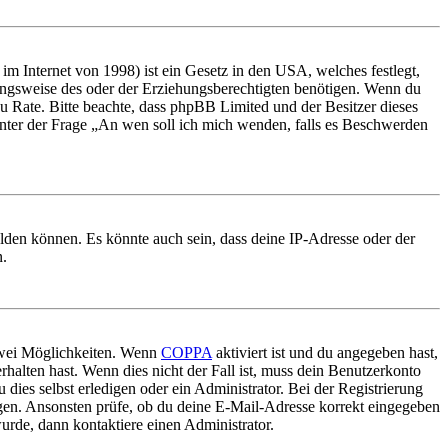
m Internet von 1998) ist ein Gesetz in den USA, welches festlegt,
ungsweise des oder der Erziehungsberechtigten benötigen. Wenn du
nd zu Rate. Bitte beachte, dass phpBB Limited und der Besitzer dieses
 unter der Frage „An wen soll ich mich wenden, falls es Beschwerden
elden können. Es könnte auch sein, dass deine IP-Adresse oder der
n.
 zwei Möglichkeiten. Wenn
COPPA
aktiviert ist und du angegeben hast,
rhalten hast. Wenn dies nicht der Fall ist, muss dein Benutzerkonto
 dies selbst erledigen oder ein Administrator. Bei der Registrierung
ungen. Ansonsten prüfe, ob du deine E-Mail-Adresse korrekt eingegeben
urde, dann kontaktiere einen Administrator.