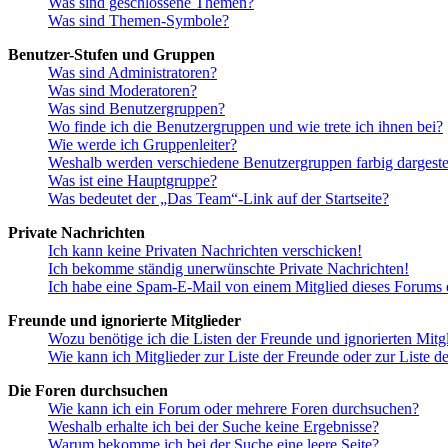
Was sind geschlossene Themen?
Was sind Themen-Symbole?
Benutzer-Stufen und Gruppen
Was sind Administratoren?
Was sind Moderatoren?
Was sind Benutzergruppen?
Wo finde ich die Benutzergruppen und wie trete ich ihnen bei?
Wie werde ich Gruppenleiter?
Weshalb werden verschiedene Benutzergruppen farbig dargestel
Was ist eine Hauptgruppe?
Was bedeutet der „Das Team“-Link auf der Startseite?
Private Nachrichten
Ich kann keine Privaten Nachrichten verschicken!
Ich bekomme ständig unerwünschte Private Nachrichten!
Ich habe eine Spam-E-Mail von einem Mitglied dieses Forums e
Freunde und ignorierte Mitglieder
Wozu benötige ich die Listen der Freunde und ignorierten Mitg
Wie kann ich Mitglieder zur Liste der Freunde oder zur Liste d
Die Foren durchsuchen
Wie kann ich ein Forum oder mehrere Foren durchsuchen?
Weshalb erhalte ich bei der Suche keine Ergebnisse?
Warum bekomme ich bei der Suche eine leere Seite?