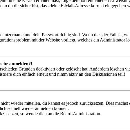
. Wenn du eine E-Mail erhalten hast, folge den dort enthaltenen Anweis
nn du dir sicher bist, dass deine E-Mail-Adresse korrekt eingegeben w
Benutzername und dein Passwort richtig sind. Wenn dies der Fall ist, w
igurationsproblem mit der Website vorliegt, welches ein Administrator l
t mehr anmelden?!
rschieden Gründen deaktiviert oder gelöscht hat. Außerdem löschen vie
triere dich einfach erneut und nimm aktiv an den Diskussionen teil!
 nicht wieder mitteilen, du kannst es jedoch zurücksetzen. Dies machs
 dich schnell wieder anmelden können.
ückzusetzen, so wende dich an die Board-Administration.