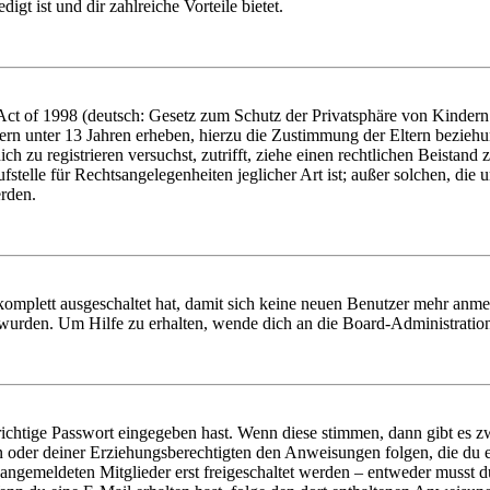
igt ist und dir zahlreiche Vorteile bietet.
t of 1998 (deutsch: Gesetz zum Schutz der Privatsphäre von Kindern i
ern unter 13 Jahren erheben, hierzu die Zustimmung der Eltern bezieh
dich zu registrieren versuchst, zutrifft, ziehe einen rechtlichen Beista
stelle für Rechtsangelegenheiten jeglicher Art ist; außer solchen, die
erden.
 komplett ausgeschaltet hat, damit sich keine neuen Benutzer mehr anm
 wurden. Um Hilfe zu erhalten, wende dich an die Board-Administratio
richtige Passwort eingegeben hast. Wenn diese stimmen, dann gibt es
ern oder deiner Erziehungsberechtigten den Anweisungen folgen, die du e
 angemeldeten Mitglieder erst freigeschaltet werden – entweder musst du