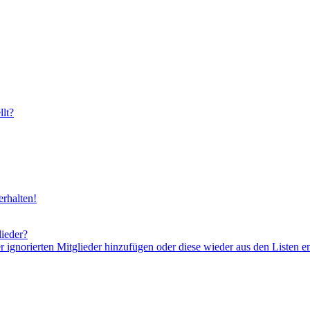
lt?
rhalten!
lieder?
er ignorierten Mitglieder hinzufügen oder diese wieder aus den Listen e