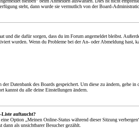
Angemeldet bleiben“ beim Anmelden auswählen. Dies ist nicht empfehle
Verfügung steht, dann wurde sie vermutlich von der Board-Administratio
 hat und die dafür sorgen, dass du im Forum angemeldet bleibst. Außer
tiviert wurden. Wenn du Probleme bei der An- oder Abmeldung hast, ka
 in der Datenbank des Boards gespeichert. Um diese zu ändern, gehe in
t kannst du alle deine Einstellungen ändern.
-Liste auftaucht?
n eine Option „Meinen Online-Status während dieser Sitzung verbergen
t dann als unsichtbarer Besucher gezählt.