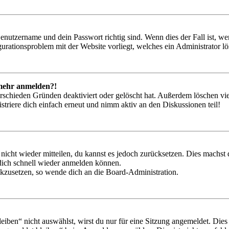
Benutzername und dein Passwort richtig sind. Wenn dies der Fall ist, w
igurationsproblem mit der Website vorliegt, welches ein Administrator l
t mehr anmelden?!
rschieden Gründen deaktiviert oder gelöscht hat. Außerdem löschen vie
triere dich einfach erneut und nimm aktiv an den Diskussionen teil!
 nicht wieder mitteilen, du kannst es jedoch zurücksetzen. Dies machs
 dich schnell wieder anmelden können.
ückzusetzen, so wende dich an die Board-Administration.
en“ nicht auswählst, wirst du nur für eine Sitzung angemeldet. Dies