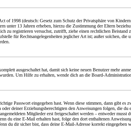
t of 1998 (deutsch: Gesetz zum Schutz der Privatsphäre von Kindern i
ern unter 13 Jahren erheben, hierzu die Zustimmung der Eltern bezieh
dich zu registrieren versuchst, zutrifft, ziehe einen rechtlichen Beista
stelle für Rechtsangelegenheiten jeglicher Art ist; außer solchen, die
erden.
 komplett ausgeschaltet hat, damit sich keine neuen Benutzer mehr anm
 wurden. Um Hilfe zu erhalten, wende dich an die Board-Administratio
richtige Passwort eingegeben hast. Wenn diese stimmen, dann gibt es
ern oder deiner Erziehungsberechtigten den Anweisungen folgen, die du e
 angemeldeten Mitglieder erst freigeschaltet werden – entweder musst du
. Wenn du eine E-Mail erhalten hast, folge den dort enthaltenen Anweis
nn du dir sicher bist, dass deine E-Mail-Adresse korrekt eingegeben w