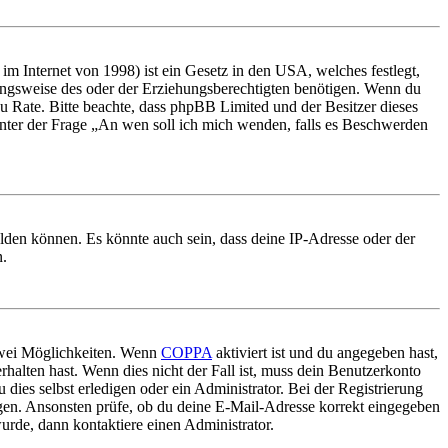
m Internet von 1998) ist ein Gesetz in den USA, welches festlegt,
ungsweise des oder der Erziehungsberechtigten benötigen. Wenn du
nd zu Rate. Bitte beachte, dass phpBB Limited und der Besitzer dieses
 unter der Frage „An wen soll ich mich wenden, falls es Beschwerden
elden können. Es könnte auch sein, dass deine IP-Adresse oder der
n.
 zwei Möglichkeiten. Wenn
COPPA
aktiviert ist und du angegeben hast,
rhalten hast. Wenn dies nicht der Fall ist, muss dein Benutzerkonto
 dies selbst erledigen oder ein Administrator. Bei der Registrierung
ungen. Ansonsten prüfe, ob du deine E-Mail-Adresse korrekt eingegeben
urde, dann kontaktiere einen Administrator.