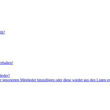
lt?
rhalten!
lieder?
er ignorierten Mitglieder hinzufügen oder diese wieder aus den Listen e