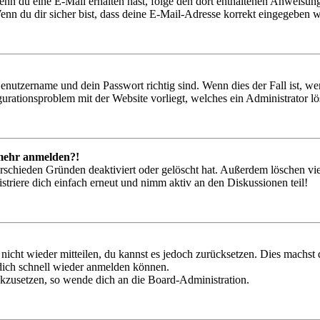
. Wenn du eine E-Mail erhalten hast, folge den dort enthaltenen Anweis
nn du dir sicher bist, dass deine E-Mail-Adresse korrekt eingegeben w
Benutzername und dein Passwort richtig sind. Wenn dies der Fall ist, w
igurationsproblem mit der Website vorliegt, welches ein Administrator l
t mehr anmelden?!
rschieden Gründen deaktiviert oder gelöscht hat. Außerdem löschen vie
triere dich einfach erneut und nimm aktiv an den Diskussionen teil!
 nicht wieder mitteilen, du kannst es jedoch zurücksetzen. Dies machs
 dich schnell wieder anmelden können.
ückzusetzen, so wende dich an die Board-Administration.