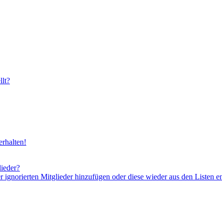
lt?
rhalten!
lieder?
er ignorierten Mitglieder hinzufügen oder diese wieder aus den Listen e