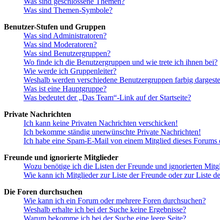
Was sind geschlossene Themen?
Was sind Themen-Symbole?
Benutzer-Stufen und Gruppen
Was sind Administratoren?
Was sind Moderatoren?
Was sind Benutzergruppen?
Wo finde ich die Benutzergruppen und wie trete ich ihnen bei?
Wie werde ich Gruppenleiter?
Weshalb werden verschiedene Benutzergruppen farbig dargestel
Was ist eine Hauptgruppe?
Was bedeutet der „Das Team“-Link auf der Startseite?
Private Nachrichten
Ich kann keine Privaten Nachrichten verschicken!
Ich bekomme ständig unerwünschte Private Nachrichten!
Ich habe eine Spam-E-Mail von einem Mitglied dieses Forums e
Freunde und ignorierte Mitglieder
Wozu benötige ich die Listen der Freunde und ignorierten Mitg
Wie kann ich Mitglieder zur Liste der Freunde oder zur Liste d
Die Foren durchsuchen
Wie kann ich ein Forum oder mehrere Foren durchsuchen?
Weshalb erhalte ich bei der Suche keine Ergebnisse?
Warum bekomme ich bei der Suche eine leere Seite?