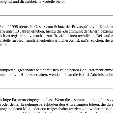
igt ist und dir zahlreiche Vorteile bietet.
t of 1998 (deutsch: Gesetz zum Schutz der Privatsphäre von Kindern i
ern unter 13 Jahren erheben, hierzu die Zustimmung der Eltern bezieh
dich zu registrieren versuchst, zutrifft, ziehe einen rechtlichen Beista
stelle für Rechtsangelegenheiten jeglicher Art ist; außer solchen, die
erden.
 komplett ausgeschaltet hat, damit sich keine neuen Benutzer mehr anm
 wurden. Um Hilfe zu erhalten, wende dich an die Board-Administratio
richtige Passwort eingegeben hast. Wenn diese stimmen, dann gibt es
ern oder deiner Erziehungsberechtigten den Anweisungen folgen, die du e
 angemeldeten Mitglieder erst freigeschaltet werden – entweder musst du