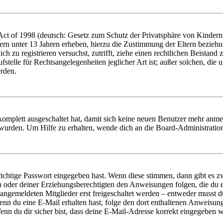
t of 1998 (deutsch: Gesetz zum Schutz der Privatsphäre von Kindern i
ern unter 13 Jahren erheben, hierzu die Zustimmung der Eltern bezieh
dich zu registrieren versuchst, zutrifft, ziehe einen rechtlichen Beista
stelle für Rechtsangelegenheiten jeglicher Art ist; außer solchen, die
erden.
 komplett ausgeschaltet hat, damit sich keine neuen Benutzer mehr anm
 wurden. Um Hilfe zu erhalten, wende dich an die Board-Administratio
richtige Passwort eingegeben hast. Wenn diese stimmen, dann gibt es
ern oder deiner Erziehungsberechtigten den Anweisungen folgen, die du e
 angemeldeten Mitglieder erst freigeschaltet werden – entweder musst du
. Wenn du eine E-Mail erhalten hast, folge den dort enthaltenen Anweis
nn du dir sicher bist, dass deine E-Mail-Adresse korrekt eingegeben w