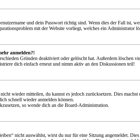
Benutzername und dein Passwort richtig sind. Wenn dies der Fall ist, w
igurationsproblem mit der Website vorliegt, welches ein Administrator l
t mehr anmelden?!
rschieden Gründen deaktiviert oder gelöscht hat. Außerdem löschen vie
triere dich einfach erneut und nimm aktiv an den Diskussionen teil!
 nicht wieder mitteilen, du kannst es jedoch zurücksetzen. Dies machs
 dich schnell wieder anmelden können.
ückzusetzen, so wende dich an die Board-Administration.
en“ nicht auswählst, wirst du nur für eine Sitzung angemeldet. Dies