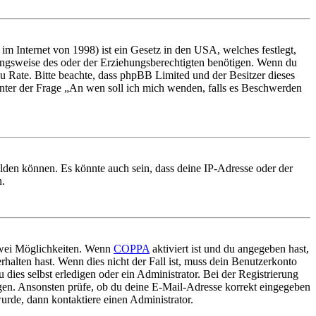
m Internet von 1998) ist ein Gesetz in den USA, welches festlegt,
ungsweise des oder der Erziehungsberechtigten benötigen. Wenn du
nd zu Rate. Bitte beachte, dass phpBB Limited und der Besitzer dieses
 unter der Frage „An wen soll ich mich wenden, falls es Beschwerden
elden können. Es könnte auch sein, dass deine IP-Adresse oder der
n.
 zwei Möglichkeiten. Wenn
COPPA
aktiviert ist und du angegeben hast,
rhalten hast. Wenn dies nicht der Fall ist, muss dein Benutzerkonto
 dies selbst erledigen oder ein Administrator. Bei der Registrierung
ungen. Ansonsten prüfe, ob du deine E-Mail-Adresse korrekt eingegeben
urde, dann kontaktiere einen Administrator.