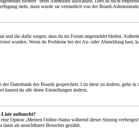
Angemeldet bleiben“ beim Anmelden auswählen. Dies ist nicht empfehle
Verfügung steht, dann wurde sie vermutlich von der Board-Administratio
 hat und die dafür sorgen, dass du im Forum angemeldet bleibst. Außer
tiviert wurden. Wenn du Probleme bei der An- oder Abmeldung hast, ka
 in der Datenbank des Boards gespeichert. Um diese zu ändern, gehe in
t kannst du alle deine Einstellungen ändern.
-Liste auftaucht?
n eine Option „Meinen Online-Status während dieser Sitzung verbergen
t dann als unsichtbarer Besucher gezählt.