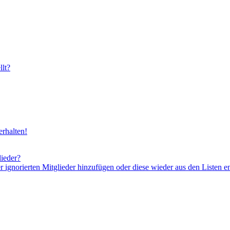
lt?
rhalten!
lieder?
er ignorierten Mitglieder hinzufügen oder diese wieder aus den Listen e