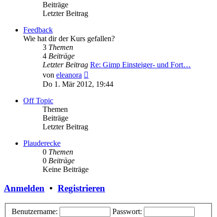
Beiträge
Letzter Beitrag
Feedback
Wie hat dir der Kurs gefallen?
3
Themen
4
Beiträge
Letzter Beitrag
Re: Gimp Einsteiger- und Fort…
Neuester
von
eleanora
Beitrag
Do 1. Mär 2012, 19:44
Off Topic
Themen
Beiträge
Letzter Beitrag
Plauderecke
0
Themen
0
Beiträge
Keine Beiträge
Anmelden
•
Registrieren
Benutzername:
Passwort: