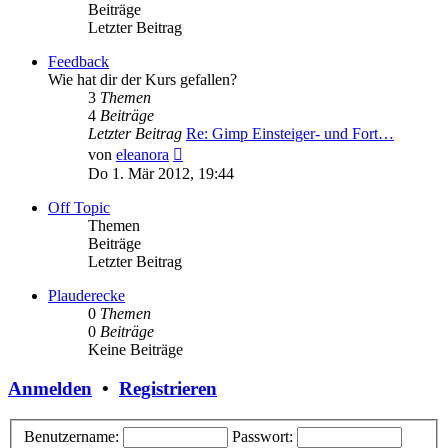
Beiträge
Letzter Beitrag
Feedback
Wie hat dir der Kurs gefallen?
3
Themen
4
Beiträge
Letzter Beitrag
Re: Gimp Einsteiger- und Fort…
Neuester
von
eleanora
Beitrag
Do 1. Mär 2012, 19:44
Off Topic
Themen
Beiträge
Letzter Beitrag
Plauderecke
0
Themen
0
Beiträge
Keine Beiträge
Anmelden
•
Registrieren
Benutzername:
Passwort: