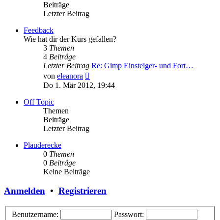
Beiträge
Letzter Beitrag
Feedback
Wie hat dir der Kurs gefallen?
3
Themen
4
Beiträge
Letzter Beitrag
Re: Gimp Einsteiger- und Fort…
Neuester
von
eleanora
Beitrag
Do 1. Mär 2012, 19:44
Off Topic
Themen
Beiträge
Letzter Beitrag
Plauderecke
0
Themen
0
Beiträge
Keine Beiträge
Anmelden
•
Registrieren
Benutzername:
Passwort: