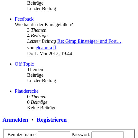
Beiträge
Letzter Beitrag
Feedback
Wie hat dir der Kurs gefallen?
3
Themen
4
Beiträge
Letzter Beitrag
Re: Gimp Einsteiger- und Fort…
Neuester
von
eleanora
Beitrag
Do 1. Mär 2012, 19:44
Off Topic
Themen
Beiträge
Letzter Beitrag
Plauderecke
0
Themen
0
Beiträge
Keine Beiträge
Anmelden
•
Registrieren
Benutzername:
Passwort: