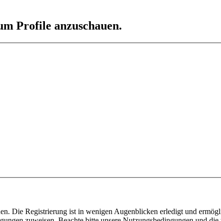
 um Profile anzuschauen.
n. Die Registrierung ist in wenigen Augenblicken erledigt und ermögli
tigungen zuweisen. Beachte bitte unsere Nutzungsbedingungen und die v