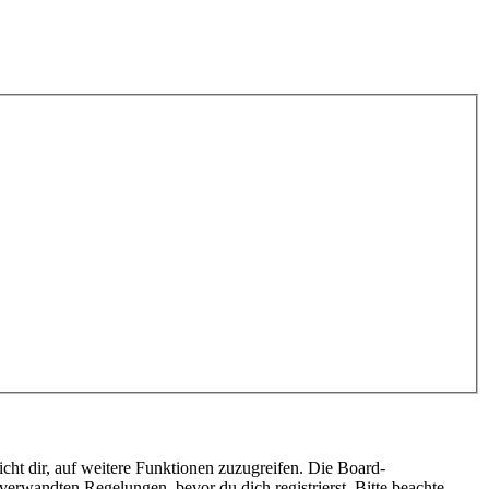
cht dir, auf weitere Funktionen zuzugreifen. Die Board-
erwandten Regelungen, bevor du dich registrierst. Bitte beachte