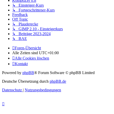
KompoZer 0.8
↳ Einsteiger-Kurs
↳ Fortgeschrittener-Kurs
Feedback
Off Topic
↳ Plauderecke
↳ GIMP 2.10 - Einsteigerkurs
↳ Beiträge 2023-2024
↳ BAE
Foren-Übersicht
Alle Zeiten sind
UTC+01:00
Alle Cookies löschen
Kontakt
Powered by
phpBB
® Forum Software © phpBB Limited
Deutsche Übersetzung durch
phpBB.de
Datenschutz
|
Nutzungsbedingungen