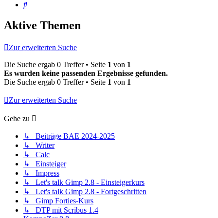
Suche
Aktive Themen
Zur erweiterten Suche
Die Suche ergab 0 Treffer • Seite
1
von
1
Es wurden keine passenden Ergebnisse gefunden.
Die Suche ergab 0 Treffer • Seite
1
von
1
Zur erweiterten Suche
Gehe zu
↳ Beiträge BAE 2024-2025
↳ Writer
↳ Calc
↳ Einsteiger
↳ Impress
↳ Let's talk Gimp 2.8 - Einsteigerkurs
↳ Let's talk Gimp 2.8 - Fortgeschritten
↳ Gimp Forties-Kurs
↳ DTP mit Scribus 1.4