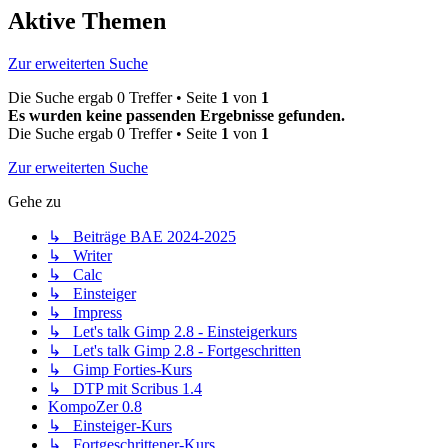
Aktive Themen
Zur erweiterten Suche
Die Suche ergab 0 Treffer • Seite
1
von
1
Es wurden keine passenden Ergebnisse gefunden.
Die Suche ergab 0 Treffer • Seite
1
von
1
Zur erweiterten Suche
Gehe zu
↳ Beiträge BAE 2024-2025
↳ Writer
↳ Calc
↳ Einsteiger
↳ Impress
↳ Let's talk Gimp 2.8 - Einsteigerkurs
↳ Let's talk Gimp 2.8 - Fortgeschritten
↳ Gimp Forties-Kurs
↳ DTP mit Scribus 1.4
KompoZer 0.8
↳ Einsteiger-Kurs
↳ Fortgeschrittener-Kurs