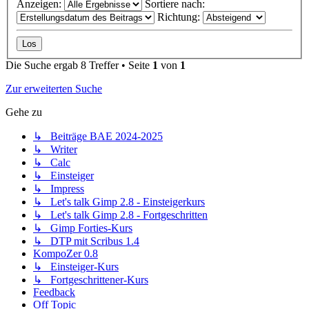
Anzeigen:
Sortiere nach:
Richtung:
Die Suche ergab 8 Treffer • Seite
1
von
1
Zur erweiterten Suche
Gehe zu
↳ Beiträge BAE 2024-2025
↳ Writer
↳ Calc
↳ Einsteiger
↳ Impress
↳ Let's talk Gimp 2.8 - Einsteigerkurs
↳ Let's talk Gimp 2.8 - Fortgeschritten
↳ Gimp Forties-Kurs
↳ DTP mit Scribus 1.4
KompoZer 0.8
↳ Einsteiger-Kurs
↳ Fortgeschrittener-Kurs
Feedback
Off Topic