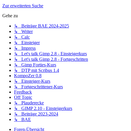
Zur erweiterten Suche
Gehe zu
↳ Beiträge BAE 2024-2025
↳ Writer
↳ Calc
↳ Einsteiger
↳ Impress
↳ Let's talk Gimp 2.8 - Einsteigerkurs
↳ Let's talk Gimp 2.8 - Fortgeschritten
↳ Gimp Forties-Kurs
↳ DTP mit Scribus 1.4
KompoZer 0.8
↳ Einsteiger-Kurs
↳ Fortgeschrittener-Kurs
Feedback
Off Topic
↳ Plauderecke
↳ GIMP 2.10 - Einsteigerkurs
↳ Beiträge 2023-2024
↳ BAE
Foren-Übersicht