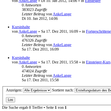
von
AnkeLange
»
Di 10. Jan 2012, 14:06
» in
Einsteiger
0
Antworten
383023
Zugriffe
Letzter Beitrag
von
AnkeLange
Di 10. Jan 2012, 14:06
Kursinhalte
von
AnkeLange
»
Sa 17. Dez 2011, 16:09
» in
Fortgeschritten
0
Antworten
476326
Zugriffe
Letzter Beitrag
von
AnkeLange
Sa 17. Dez 2011, 16:09
Kursinhalte
von
AnkeLange
»
Sa 17. Dez 2011, 15:58
» in
Einsteiger-Kurs
0
Antworten
474024
Zugriffe
Letzter Beitrag
von
AnkeLange
Sa 17. Dez 2011, 15:58
Anzeigen:
Sortiere nach:
Die Suche ergab 8 Treffer • Seite
1
von
1