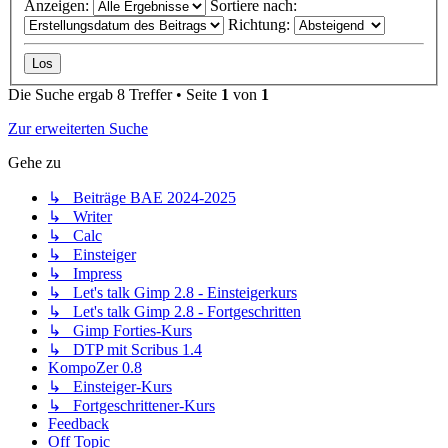
Anzeigen:
Sortiere nach:
Richtung:
Die Suche ergab 8 Treffer • Seite
1
von
1
Zur erweiterten Suche
Gehe zu
↳ Beiträge BAE 2024-2025
↳ Writer
↳ Calc
↳ Einsteiger
↳ Impress
↳ Let's talk Gimp 2.8 - Einsteigerkurs
↳ Let's talk Gimp 2.8 - Fortgeschritten
↳ Gimp Forties-Kurs
↳ DTP mit Scribus 1.4
KompoZer 0.8
↳ Einsteiger-Kurs
↳ Fortgeschrittener-Kurs
Feedback
Off Topic