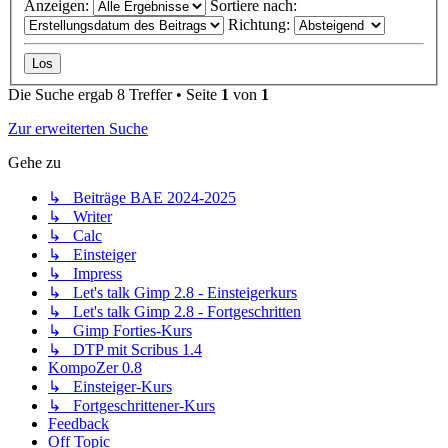
Anzeigen:
Sortiere nach:
Richtung:
Die Suche ergab 8 Treffer • Seite
1
von
1
Zur erweiterten Suche
Gehe zu
↳ Beiträge BAE 2024-2025
↳ Writer
↳ Calc
↳ Einsteiger
↳ Impress
↳ Let's talk Gimp 2.8 - Einsteigerkurs
↳ Let's talk Gimp 2.8 - Fortgeschritten
↳ Gimp Forties-Kurs
↳ DTP mit Scribus 1.4
KompoZer 0.8
↳ Einsteiger-Kurs
↳ Fortgeschrittener-Kurs
Feedback
Off Topic