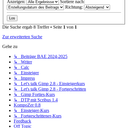
Anzeigen:
Sortiere nach:
Richtung:
Die Suche ergab 8 Treffer • Seite
1
von
1
Zur erweiterten Suche
Gehe zu
↳ Beiträge BAE 2024-2025
↳ Writer
↳ Calc
↳ Einsteiger
↳ Impress
↳ Let's talk Gimp 2.8 - Einsteigerkurs
↳ Let's talk Gimp 2.8 - Fortgeschritten
↳ Gimp Forties-Kurs
↳ DTP mit Scribus 1.4
KompoZer 0.8
↳ Einsteiger-Kurs
↳ Fortgeschrittener-Kurs
Feedback
Off Topic