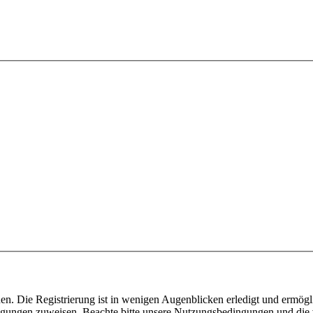
n. Die Registrierung ist in wenigen Augenblicken erledigt und ermögli
tigungen zuweisen. Beachte bitte unsere Nutzungsbedingungen und die v