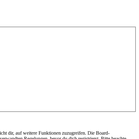
cht dir, auf weitere Funktionen zuzugreifen. Die Board-
erwandten Regelungen, bevor du dich registrierst. Bitte beachte