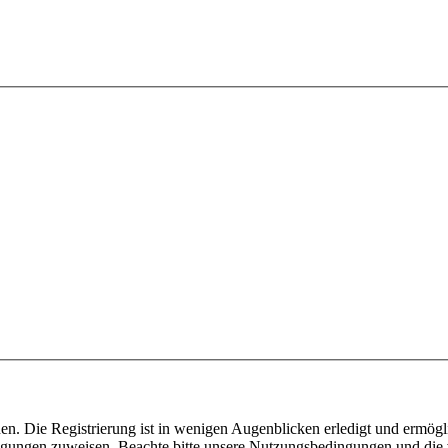
n. Die Registrierung ist in wenigen Augenblicken erledigt und ermögli
tigungen zuweisen. Beachte bitte unsere Nutzungsbedingungen und die v