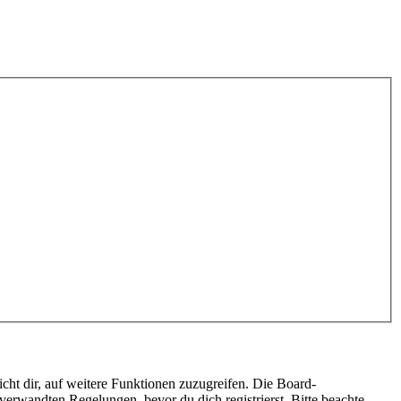
cht dir, auf weitere Funktionen zuzugreifen. Die Board-
erwandten Regelungen, bevor du dich registrierst. Bitte beachte