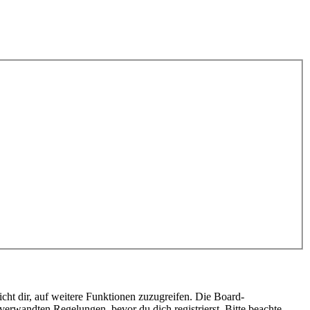
cht dir, auf weitere Funktionen zuzugreifen. Die Board-
erwandten Regelungen, bevor du dich registrierst. Bitte beachte