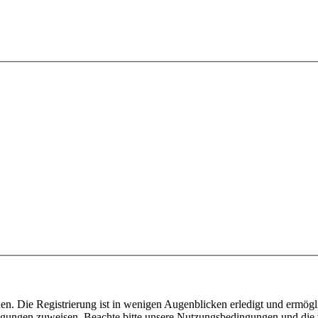
n. Die Registrierung ist in wenigen Augenblicken erledigt und ermögli
tigungen zuweisen. Beachte bitte unsere Nutzungsbedingungen und die v