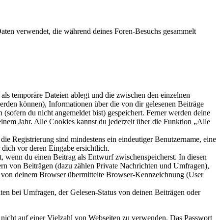
e Daten verwendet, die während deines Foren-Besuchs gesammelt
als temporäre Dateien ablegt und die zwischen den einzelnen
 werden können), Informationen über die von dir gelesenen Beiträge
 (sofern du nicht angemeldet bist) gespeichert. Ferner werden deine
inem Jahr. Alle Cookies kannst du jederzeit über die Funktion „Alle
 die Registrierung sind mindestens ein eindeutiger Benutzername, eine
dich vor deren Eingabe ersichtlich.
lt, wenn du einen Beitrag als Entwurf zwischenspeicherst. In diesen
ern von Beiträgen (dazu zählen Private Nachrichten und Umfragen),
ie von deinem Browser übermittelte Browser-Kennzeichnung (User
ten bei Umfragen, der Gelesen-Status von deinen Beiträgen oder
t nicht auf einer Vielzahl von Webseiten zu verwenden. Das Passwort