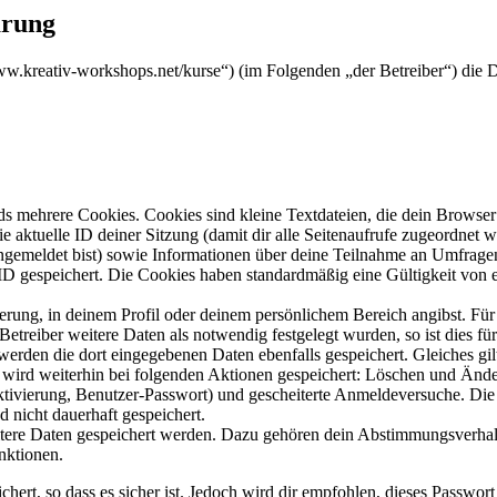
ärung
/www.kreativ-workshops.net/kurse“) (im Folgenden „der Betreiber“) di
s mehrere Cookies. Cookies sind kleine Textdateien, die dein Browser 
ie aktuelle ID deiner Sitzung (damit dir alle Seitenaufrufe zugeordnet
angemeldet bist) sowie Informationen über deine Teilnahme an Umfragen
ID gespeichert. Die Cookies haben standardmäßig eine Gültigkeit von e
ierung, in deinem Profil oder deinem persönlichem Bereich angibst. Für
reiber weitere Daten als notwendig festgelegt wurden, so ist dies für 
 werden die dort eingegebenen Daten ebenfalls gespeichert. Gleiches gi
e wird weiterhin bei folgenden Aktionen gespeichert: Löschen und Änd
ktivierung, Benutzer-Passwort) und gescheiterte Anmeldeversuche. D
d nicht dauerhaft gespeichert.
eitere Daten gespeichert werden. Dazu gehören dein Abstimmungsverhal
nktionen.
ert, so dass es sicher ist. Jedoch wird dir empfohlen, dieses Passwor