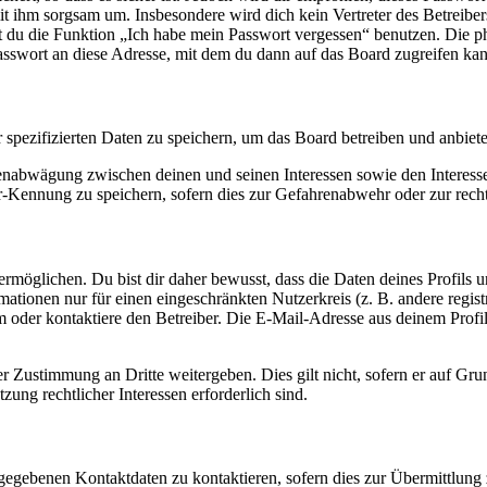
it ihm sorgsam um. Insbesondere wird dich kein Vertreter des Betreibe
nst du die Funktion „Ich habe mein Passwort vergessen“ benutzen. Di
asswort an diese Adresse, mit dem du dann auf das Board zugreifen kan
r spezifizierten Daten zu speichern, um das Board betreiben und anbiet
ssenabwägung zwischen deinen und seinen Interessen sowie den Interes
-Kennung zu speichern, sofern dies zur Gefahrenabwehr oder zur recht
möglichen. Du bist dir daher bewusst, dass die Daten deines Profils und
mationen nur für einen eingeschränkten Nutzerkreis (z. B. andere regist
oder kontaktiere den Betreiber. Die E-Mail-Adresse aus deinem Profil 
r Zustimmung an Dritte weitergeben. Dies gilt nicht, sofern er auf Gr
zung rechtlicher Interessen erforderlich sind.
ngegebenen Kontaktdaten zu kontaktieren, sofern dies zur Übermittlung z