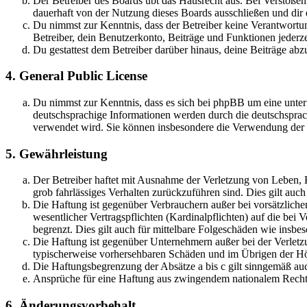
Der Betreiber des Boards übt das Hausrecht aus. Bei Verstöße
dauerhaft von der Nutzung dieses Boards ausschließen und dir e
Du nimmst zur Kenntnis, dass der Betreiber keine Verantwortung 
Betreiber, dein Benutzerkonto, Beiträge und Funktionen jederze
Du gestattest dem Betreiber darüber hinaus, deine Beiträge abz
4. General Public License
Du nimmst zur Kenntnis, dass es sich bei phpBB um eine unter
deutschsprachige Informationen werden durch die deutschsprac
verwendet wird. Sie können insbesondere die Verwendung der S
5. Gewährleistung
Der Betreiber haftet mit Ausnahme der Verletzung von Leben, Kö
grob fahrlässiges Verhalten zurückzuführen sind. Dies gilt au
Die Haftung ist gegenüber Verbrauchern außer bei vorsätzlich
wesentlicher Vertragspflichten (Kardinalpflichten) auf die be
begrenzt. Dies gilt auch für mittelbare Folgeschäden wie ins
Die Haftung ist gegenüber Unternehmern außer bei der Verletzu
typischerweise vorhersehbaren Schäden und im Übrigen der Höh
Die Haftungsbegrenzung der Absätze a bis c gilt sinngemäß auc
Ansprüche für eine Haftung aus zwingendem nationalem Recht 
6. Änderungsvorbehalt