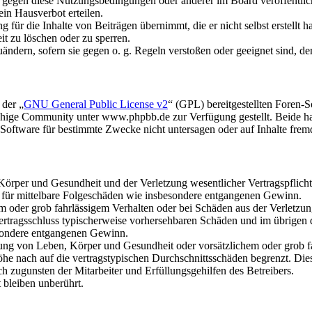
n gegen diese Nutzungsbedingungen oder anderer im Board veröffentli
in Hausverbot erteilen.
für die Inhalte von Beiträgen übernimmt, die er nicht selbst erstellt 
it zu löschen oder zu sperren.
uändern, sofern sie gegen o. g. Regeln verstoßen oder geeignet sind, 
 der „
GNU General Public License v2
“ (GPL) bereitgestellten Foren
hige Community unter www.phpbb.de zur Verfügung gestellt. Beide hab
oftware für bestimmte Zwecke nicht untersagen oder auf Inhalte frem
rper und Gesundheit und der Verletzung wesentlicher Vertragspflichten
ch für mittelbare Folgeschäden wie insbesondere entgangenen Gewinn.
em oder grob fahrlässigem Verhalten oder bei Schäden aus der Verletz
i Vertragsschluss typischerweise vorhersehbaren Schäden und im übrigen
besondere entgangenen Gewinn.
ng von Leben, Körper und Gesundheit oder vorsätzlichem oder grob fah
e nach auf die vertragstypischen Durchschnittsschäden begrenzt. Dies
h zugunsten der Mitarbeiter und Erfüllungsgehilfen des Betreibers.
bleiben unberührt.