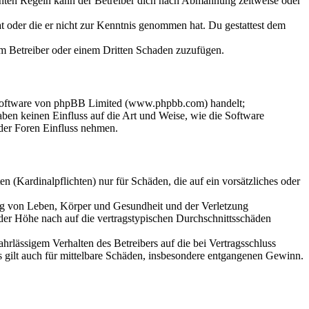
chten Regeln kann der Betreiber dich nach Abmahnung zeitweise oder
hat oder die er nicht zur Kenntnis genommen hat. Du gestattest dem
dem Betreiber oder einem Dritten Schaden zuzufügen.
-Software von phpBB Limited (www.phpbb.com) handelt;
en keinen Einfluss auf die Art und Weise, wie die Software
der Foren Einfluss nehmen.
 (Kardinalpflichten) nur für Schäden, die auf ein vorsätzliches oder
ung von Leben, Körper und Gesundheit und der Verletzung
 der Höhe nach auf die vertragstypischen Durchschnittsschäden
rlässigem Verhalten des Betreibers auf die bei Vertragsschluss
 gilt auch für mittelbare Schäden, insbesondere entgangenen Gewinn.