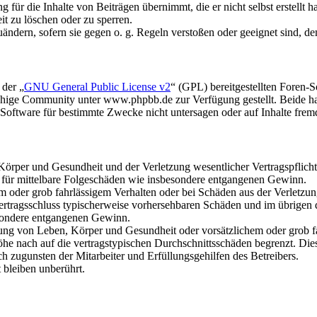
für die Inhalte von Beiträgen übernimmt, die er nicht selbst erstellt 
it zu löschen oder zu sperren.
uändern, sofern sie gegen o. g. Regeln verstoßen oder geeignet sind, 
 der „
GNU General Public License v2
“ (GPL) bereitgestellten Foren
hige Community unter www.phpbb.de zur Verfügung gestellt. Beide hab
oftware für bestimmte Zwecke nicht untersagen oder auf Inhalte frem
rper und Gesundheit und der Verletzung wesentlicher Vertragspflichten
ch für mittelbare Folgeschäden wie insbesondere entgangenen Gewinn.
em oder grob fahrlässigem Verhalten oder bei Schäden aus der Verletz
i Vertragsschluss typischerweise vorhersehbaren Schäden und im übrigen
besondere entgangenen Gewinn.
ng von Leben, Körper und Gesundheit oder vorsätzlichem oder grob fah
e nach auf die vertragstypischen Durchschnittsschäden begrenzt. Dies
h zugunsten der Mitarbeiter und Erfüllungsgehilfen des Betreibers.
bleiben unberührt.