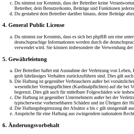
Du nimmst zur Kenntnis, dass der Betreiber keine Verantwortung 
Betreiber, dein Benutzerkonto, Beiträge und Funktionen jederze
Du gestattest dem Betreiber darüber hinaus, deine Beiträge abz
4. General Public License
Du nimmst zur Kenntnis, dass es sich bei phpBB um eine unter
deutschsprachige Informationen werden durch die deutschsprac
verwendet wird. Sie können insbesondere die Verwendung der S
5. Gewährleistung
Der Betreiber haftet mit Ausnahme der Verletzung von Leben, Kö
grob fahrlässiges Verhalten zurückzuführen sind. Dies gilt au
Die Haftung ist gegenüber Verbrauchern außer bei vorsätzlich
wesentlicher Vertragspflichten (Kardinalpflichten) auf die be
begrenzt. Dies gilt auch für mittelbare Folgeschäden wie ins
Die Haftung ist gegenüber Unternehmern außer bei der Verletzu
typischerweise vorhersehbaren Schäden und im Übrigen der Höh
Die Haftungsbegrenzung der Absätze a bis c gilt sinngemäß auc
Ansprüche für eine Haftung aus zwingendem nationalem Recht 
6. Änderungsvorbehalt