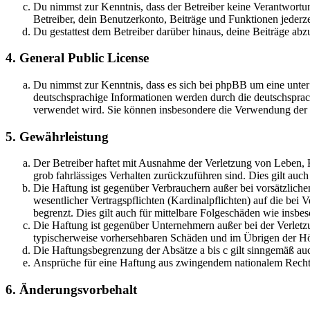
Du nimmst zur Kenntnis, dass der Betreiber keine Verantwortung 
Betreiber, dein Benutzerkonto, Beiträge und Funktionen jederze
Du gestattest dem Betreiber darüber hinaus, deine Beiträge abz
4. General Public License
Du nimmst zur Kenntnis, dass es sich bei phpBB um eine unter
deutschsprachige Informationen werden durch die deutschsprac
verwendet wird. Sie können insbesondere die Verwendung der S
5. Gewährleistung
Der Betreiber haftet mit Ausnahme der Verletzung von Leben, Kö
grob fahrlässiges Verhalten zurückzuführen sind. Dies gilt au
Die Haftung ist gegenüber Verbrauchern außer bei vorsätzlich
wesentlicher Vertragspflichten (Kardinalpflichten) auf die be
begrenzt. Dies gilt auch für mittelbare Folgeschäden wie ins
Die Haftung ist gegenüber Unternehmern außer bei der Verletzu
typischerweise vorhersehbaren Schäden und im Übrigen der Höh
Die Haftungsbegrenzung der Absätze a bis c gilt sinngemäß auc
Ansprüche für eine Haftung aus zwingendem nationalem Recht 
6. Änderungsvorbehalt