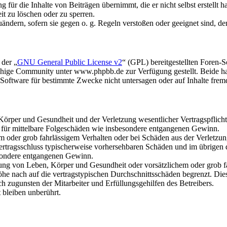
für die Inhalte von Beiträgen übernimmt, die er nicht selbst erstellt 
it zu löschen oder zu sperren.
uändern, sofern sie gegen o. g. Regeln verstoßen oder geeignet sind, 
 der „
GNU General Public License v2
“ (GPL) bereitgestellten Foren
hige Community unter www.phpbb.de zur Verfügung gestellt. Beide hab
oftware für bestimmte Zwecke nicht untersagen oder auf Inhalte frem
rper und Gesundheit und der Verletzung wesentlicher Vertragspflichten
ch für mittelbare Folgeschäden wie insbesondere entgangenen Gewinn.
em oder grob fahrlässigem Verhalten oder bei Schäden aus der Verletz
i Vertragsschluss typischerweise vorhersehbaren Schäden und im übrigen
besondere entgangenen Gewinn.
ng von Leben, Körper und Gesundheit oder vorsätzlichem oder grob fah
e nach auf die vertragstypischen Durchschnittsschäden begrenzt. Dies
h zugunsten der Mitarbeiter und Erfüllungsgehilfen des Betreibers.
bleiben unberührt.