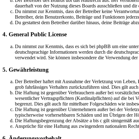
Der Betreiber des Boards übt das Hausrecht aus. Bei Verstöße
dauerhaft von der Nutzung dieses Boards ausschließen und dir e
Du nimmst zur Kenntnis, dass der Betreiber keine Verantwortung 
Betreiber, dein Benutzerkonto, Beiträge und Funktionen jederze
Du gestattest dem Betreiber darüber hinaus, deine Beiträge abz
4. General Public License
Du nimmst zur Kenntnis, dass es sich bei phpBB um eine unter
deutschsprachige Informationen werden durch die deutschsprac
verwendet wird. Sie können insbesondere die Verwendung der S
5. Gewährleistung
Der Betreiber haftet mit Ausnahme der Verletzung von Leben, Kö
grob fahrlässiges Verhalten zurückzuführen sind. Dies gilt au
Die Haftung ist gegenüber Verbrauchern außer bei vorsätzlich
wesentlicher Vertragspflichten (Kardinalpflichten) auf die be
begrenzt. Dies gilt auch für mittelbare Folgeschäden wie ins
Die Haftung ist gegenüber Unternehmern außer bei der Verletzu
typischerweise vorhersehbaren Schäden und im Übrigen der Höh
Die Haftungsbegrenzung der Absätze a bis c gilt sinngemäß auc
Ansprüche für eine Haftung aus zwingendem nationalem Recht 
6. Änderungsvorbehalt