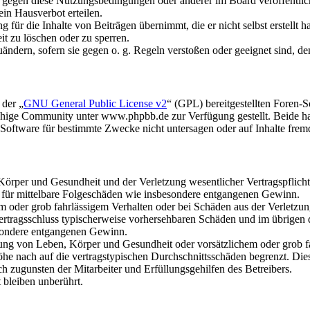
n gegen diese Nutzungsbedingungen oder anderer im Board veröffentli
in Hausverbot erteilen.
für die Inhalte von Beiträgen übernimmt, die er nicht selbst erstellt 
it zu löschen oder zu sperren.
uändern, sofern sie gegen o. g. Regeln verstoßen oder geeignet sind, 
 der „
GNU General Public License v2
“ (GPL) bereitgestellten Foren
hige Community unter www.phpbb.de zur Verfügung gestellt. Beide hab
oftware für bestimmte Zwecke nicht untersagen oder auf Inhalte frem
rper und Gesundheit und der Verletzung wesentlicher Vertragspflichten
ch für mittelbare Folgeschäden wie insbesondere entgangenen Gewinn.
em oder grob fahrlässigem Verhalten oder bei Schäden aus der Verletz
i Vertragsschluss typischerweise vorhersehbaren Schäden und im übrigen
besondere entgangenen Gewinn.
ng von Leben, Körper und Gesundheit oder vorsätzlichem oder grob fah
e nach auf die vertragstypischen Durchschnittsschäden begrenzt. Dies
h zugunsten der Mitarbeiter und Erfüllungsgehilfen des Betreibers.
bleiben unberührt.