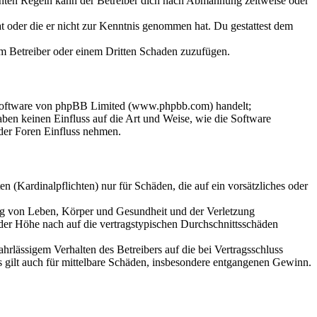
chten Regeln kann der Betreiber dich nach Abmahnung zeitweise oder
hat oder die er nicht zur Kenntnis genommen hat. Du gestattest dem
dem Betreiber oder einem Dritten Schaden zuzufügen.
-Software von phpBB Limited (www.phpbb.com) handelt;
en keinen Einfluss auf die Art und Weise, wie die Software
der Foren Einfluss nehmen.
 (Kardinalpflichten) nur für Schäden, die auf ein vorsätzliches oder
ung von Leben, Körper und Gesundheit und der Verletzung
 der Höhe nach auf die vertragstypischen Durchschnittsschäden
rlässigem Verhalten des Betreibers auf die bei Vertragsschluss
 gilt auch für mittelbare Schäden, insbesondere entgangenen Gewinn.