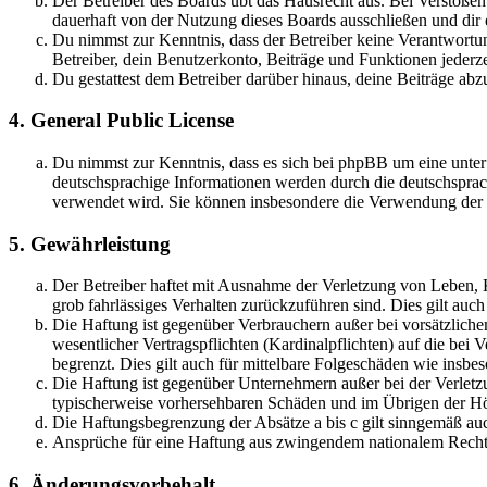
Der Betreiber des Boards übt das Hausrecht aus. Bei Verstöße
dauerhaft von der Nutzung dieses Boards ausschließen und dir e
Du nimmst zur Kenntnis, dass der Betreiber keine Verantwortung 
Betreiber, dein Benutzerkonto, Beiträge und Funktionen jederze
Du gestattest dem Betreiber darüber hinaus, deine Beiträge abz
4. General Public License
Du nimmst zur Kenntnis, dass es sich bei phpBB um eine unter
deutschsprachige Informationen werden durch die deutschsprac
verwendet wird. Sie können insbesondere die Verwendung der S
5. Gewährleistung
Der Betreiber haftet mit Ausnahme der Verletzung von Leben, Kö
grob fahrlässiges Verhalten zurückzuführen sind. Dies gilt au
Die Haftung ist gegenüber Verbrauchern außer bei vorsätzlich
wesentlicher Vertragspflichten (Kardinalpflichten) auf die be
begrenzt. Dies gilt auch für mittelbare Folgeschäden wie ins
Die Haftung ist gegenüber Unternehmern außer bei der Verletzu
typischerweise vorhersehbaren Schäden und im Übrigen der Höh
Die Haftungsbegrenzung der Absätze a bis c gilt sinngemäß auc
Ansprüche für eine Haftung aus zwingendem nationalem Recht 
6. Änderungsvorbehalt