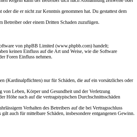
chten Regeln kann der Betreiber dich nach Abmahnung zeitweise oder
hat oder die er nicht zur Kenntnis genommen hat. Du gestattest dem
dem Betreiber oder einem Dritten Schaden zuzufügen.
-Software von phpBB Limited (www.phpbb.com) handelt;
en keinen Einfluss auf die Art und Weise, wie die Software
der Foren Einfluss nehmen.
 (Kardinalpflichten) nur für Schäden, die auf ein vorsätzliches oder
ung von Leben, Körper und Gesundheit und der Verletzung
 der Höhe nach auf die vertragstypischen Durchschnittsschäden
rlässigem Verhalten des Betreibers auf die bei Vertragsschluss
 gilt auch für mittelbare Schäden, insbesondere entgangenen Gewinn.