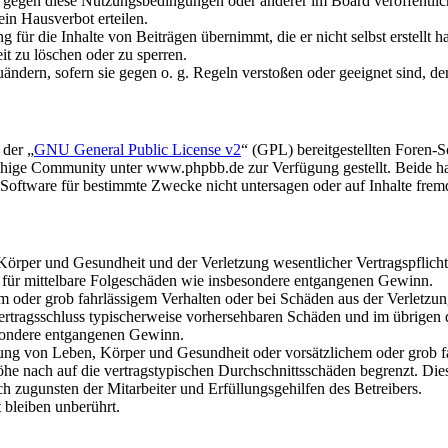
n gegen diese Nutzungsbedingungen oder anderer im Board veröffentli
in Hausverbot erteilen.
für die Inhalte von Beiträgen übernimmt, die er nicht selbst erstellt 
it zu löschen oder zu sperren.
uändern, sofern sie gegen o. g. Regeln verstoßen oder geeignet sind, 
 der „
GNU General Public License v2
“ (GPL) bereitgestellten Foren
hige Community unter www.phpbb.de zur Verfügung gestellt. Beide hab
oftware für bestimmte Zwecke nicht untersagen oder auf Inhalte frem
rper und Gesundheit und der Verletzung wesentlicher Vertragspflichten
ch für mittelbare Folgeschäden wie insbesondere entgangenen Gewinn.
em oder grob fahrlässigem Verhalten oder bei Schäden aus der Verletz
i Vertragsschluss typischerweise vorhersehbaren Schäden und im übrigen
besondere entgangenen Gewinn.
ng von Leben, Körper und Gesundheit oder vorsätzlichem oder grob fah
e nach auf die vertragstypischen Durchschnittsschäden begrenzt. Dies
h zugunsten der Mitarbeiter und Erfüllungsgehilfen des Betreibers.
bleiben unberührt.