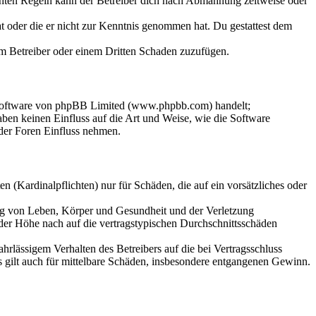
chten Regeln kann der Betreiber dich nach Abmahnung zeitweise oder
hat oder die er nicht zur Kenntnis genommen hat. Du gestattest dem
dem Betreiber oder einem Dritten Schaden zuzufügen.
-Software von phpBB Limited (www.phpbb.com) handelt;
en keinen Einfluss auf die Art und Weise, wie die Software
der Foren Einfluss nehmen.
 (Kardinalpflichten) nur für Schäden, die auf ein vorsätzliches oder
ung von Leben, Körper und Gesundheit und der Verletzung
 der Höhe nach auf die vertragstypischen Durchschnittsschäden
rlässigem Verhalten des Betreibers auf die bei Vertragsschluss
 gilt auch für mittelbare Schäden, insbesondere entgangenen Gewinn.