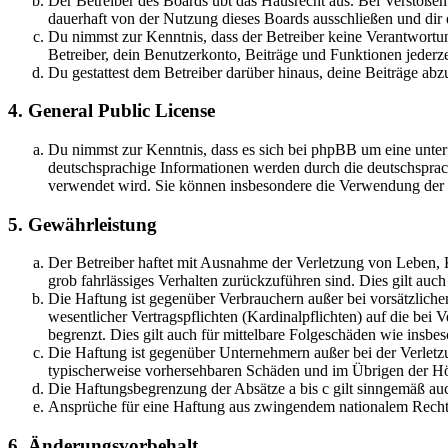
Der Betreiber des Boards übt das Hausrecht aus. Bei Verstöße
dauerhaft von der Nutzung dieses Boards ausschließen und dir e
Du nimmst zur Kenntnis, dass der Betreiber keine Verantwortung 
Betreiber, dein Benutzerkonto, Beiträge und Funktionen jederze
Du gestattest dem Betreiber darüber hinaus, deine Beiträge abz
4. General Public License
Du nimmst zur Kenntnis, dass es sich bei phpBB um eine unter
deutschsprachige Informationen werden durch die deutschsprac
verwendet wird. Sie können insbesondere die Verwendung der S
5. Gewährleistung
Der Betreiber haftet mit Ausnahme der Verletzung von Leben, Kö
grob fahrlässiges Verhalten zurückzuführen sind. Dies gilt au
Die Haftung ist gegenüber Verbrauchern außer bei vorsätzlich
wesentlicher Vertragspflichten (Kardinalpflichten) auf die be
begrenzt. Dies gilt auch für mittelbare Folgeschäden wie ins
Die Haftung ist gegenüber Unternehmern außer bei der Verletzu
typischerweise vorhersehbaren Schäden und im Übrigen der Höh
Die Haftungsbegrenzung der Absätze a bis c gilt sinngemäß auc
Ansprüche für eine Haftung aus zwingendem nationalem Recht 
6. Änderungsvorbehalt