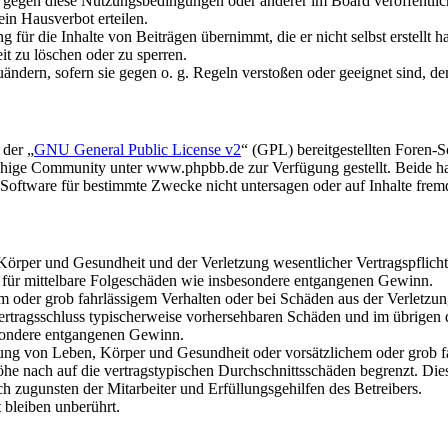
n gegen diese Nutzungsbedingungen oder anderer im Board veröffentli
in Hausverbot erteilen.
für die Inhalte von Beiträgen übernimmt, die er nicht selbst erstellt 
it zu löschen oder zu sperren.
uändern, sofern sie gegen o. g. Regeln verstoßen oder geeignet sind, 
 der „
GNU General Public License v2
“ (GPL) bereitgestellten Foren
hige Community unter www.phpbb.de zur Verfügung gestellt. Beide hab
oftware für bestimmte Zwecke nicht untersagen oder auf Inhalte frem
rper und Gesundheit und der Verletzung wesentlicher Vertragspflichten
ch für mittelbare Folgeschäden wie insbesondere entgangenen Gewinn.
em oder grob fahrlässigem Verhalten oder bei Schäden aus der Verletz
i Vertragsschluss typischerweise vorhersehbaren Schäden und im übrigen
besondere entgangenen Gewinn.
ng von Leben, Körper und Gesundheit oder vorsätzlichem oder grob fah
e nach auf die vertragstypischen Durchschnittsschäden begrenzt. Dies
h zugunsten der Mitarbeiter und Erfüllungsgehilfen des Betreibers.
bleiben unberührt.