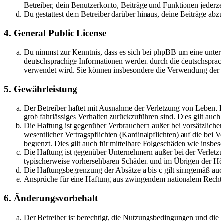
Betreiber, dein Benutzerkonto, Beiträge und Funktionen jederze
Du gestattest dem Betreiber darüber hinaus, deine Beiträge abz
4. General Public License
Du nimmst zur Kenntnis, dass es sich bei phpBB um eine unter
deutschsprachige Informationen werden durch die deutschsprac
verwendet wird. Sie können insbesondere die Verwendung der S
5. Gewährleistung
Der Betreiber haftet mit Ausnahme der Verletzung von Leben, Kö
grob fahrlässiges Verhalten zurückzuführen sind. Dies gilt au
Die Haftung ist gegenüber Verbrauchern außer bei vorsätzlich
wesentlicher Vertragspflichten (Kardinalpflichten) auf die be
begrenzt. Dies gilt auch für mittelbare Folgeschäden wie ins
Die Haftung ist gegenüber Unternehmern außer bei der Verletzu
typischerweise vorhersehbaren Schäden und im Übrigen der Höh
Die Haftungsbegrenzung der Absätze a bis c gilt sinngemäß auc
Ansprüche für eine Haftung aus zwingendem nationalem Recht 
6. Änderungsvorbehalt
Der Betreiber ist berechtigt, die Nutzungsbedingungen und di