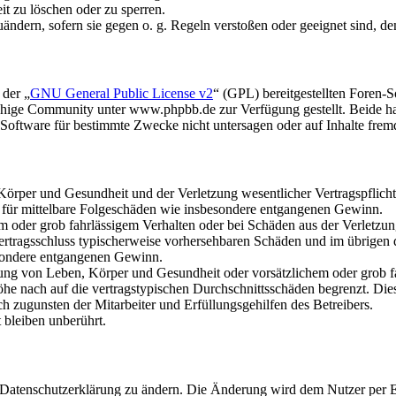
it zu löschen oder zu sperren.
uändern, sofern sie gegen o. g. Regeln verstoßen oder geeignet sind, 
 der „
GNU General Public License v2
“ (GPL) bereitgestellten Foren
hige Community unter www.phpbb.de zur Verfügung gestellt. Beide hab
oftware für bestimmte Zwecke nicht untersagen oder auf Inhalte frem
rper und Gesundheit und der Verletzung wesentlicher Vertragspflichten
ch für mittelbare Folgeschäden wie insbesondere entgangenen Gewinn.
em oder grob fahrlässigem Verhalten oder bei Schäden aus der Verletz
i Vertragsschluss typischerweise vorhersehbaren Schäden und im übrigen
besondere entgangenen Gewinn.
ng von Leben, Körper und Gesundheit oder vorsätzlichem oder grob fah
e nach auf die vertragstypischen Durchschnittsschäden begrenzt. Dies
h zugunsten der Mitarbeiter und Erfüllungsgehilfen des Betreibers.
bleiben unberührt.
e Datenschutzerklärung zu ändern. Die Änderung wird dem Nutzer per E-