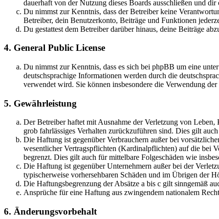
dauerhaft von der Nutzung dieses Boards ausschließen und dir e
Du nimmst zur Kenntnis, dass der Betreiber keine Verantwortung 
Betreiber, dein Benutzerkonto, Beiträge und Funktionen jederze
Du gestattest dem Betreiber darüber hinaus, deine Beiträge abz
4. General Public License
Du nimmst zur Kenntnis, dass es sich bei phpBB um eine unter
deutschsprachige Informationen werden durch die deutschsprac
verwendet wird. Sie können insbesondere die Verwendung der S
5. Gewährleistung
Der Betreiber haftet mit Ausnahme der Verletzung von Leben, Kö
grob fahrlässiges Verhalten zurückzuführen sind. Dies gilt au
Die Haftung ist gegenüber Verbrauchern außer bei vorsätzlich
wesentlicher Vertragspflichten (Kardinalpflichten) auf die be
begrenzt. Dies gilt auch für mittelbare Folgeschäden wie ins
Die Haftung ist gegenüber Unternehmern außer bei der Verletzu
typischerweise vorhersehbaren Schäden und im Übrigen der Höh
Die Haftungsbegrenzung der Absätze a bis c gilt sinngemäß auc
Ansprüche für eine Haftung aus zwingendem nationalem Recht 
6. Änderungsvorbehalt