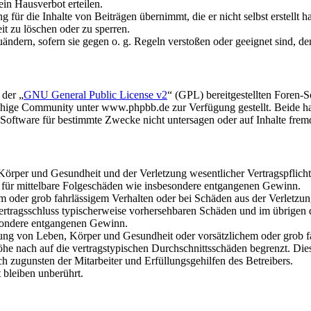
in Hausverbot erteilen.
für die Inhalte von Beiträgen übernimmt, die er nicht selbst erstellt 
it zu löschen oder zu sperren.
uändern, sofern sie gegen o. g. Regeln verstoßen oder geeignet sind, 
 der „
GNU General Public License v2
“ (GPL) bereitgestellten Foren
hige Community unter www.phpbb.de zur Verfügung gestellt. Beide hab
oftware für bestimmte Zwecke nicht untersagen oder auf Inhalte frem
rper und Gesundheit und der Verletzung wesentlicher Vertragspflichten
ch für mittelbare Folgeschäden wie insbesondere entgangenen Gewinn.
em oder grob fahrlässigem Verhalten oder bei Schäden aus der Verletz
i Vertragsschluss typischerweise vorhersehbaren Schäden und im übrigen
besondere entgangenen Gewinn.
ng von Leben, Körper und Gesundheit oder vorsätzlichem oder grob fah
e nach auf die vertragstypischen Durchschnittsschäden begrenzt. Dies
h zugunsten der Mitarbeiter und Erfüllungsgehilfen des Betreibers.
bleiben unberührt.