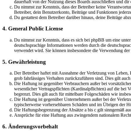
dauerhaft von der Nutzung dieses Boards ausschließen und dir e
Du nimmst zur Kenntnis, dass der Betreiber keine Verantwortung 
Betreiber, dein Benutzerkonto, Beiträge und Funktionen jederze
Du gestattest dem Betreiber darüber hinaus, deine Beiträge abz
4. General Public License
Du nimmst zur Kenntnis, dass es sich bei phpBB um eine unter
deutschsprachige Informationen werden durch die deutschsprac
verwendet wird. Sie können insbesondere die Verwendung der S
5. Gewährleistung
Der Betreiber haftet mit Ausnahme der Verletzung von Leben, Kö
grob fahrlässiges Verhalten zurückzuführen sind. Dies gilt au
Die Haftung ist gegenüber Verbrauchern außer bei vorsätzlich
wesentlicher Vertragspflichten (Kardinalpflichten) auf die be
begrenzt. Dies gilt auch für mittelbare Folgeschäden wie ins
Die Haftung ist gegenüber Unternehmern außer bei der Verletzu
typischerweise vorhersehbaren Schäden und im Übrigen der Höh
Die Haftungsbegrenzung der Absätze a bis c gilt sinngemäß auc
Ansprüche für eine Haftung aus zwingendem nationalem Recht 
6. Änderungsvorbehalt