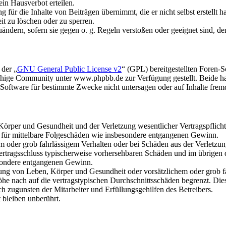
in Hausverbot erteilen.
für die Inhalte von Beiträgen übernimmt, die er nicht selbst erstellt 
it zu löschen oder zu sperren.
uändern, sofern sie gegen o. g. Regeln verstoßen oder geeignet sind, 
 der „
GNU General Public License v2
“ (GPL) bereitgestellten Foren
hige Community unter www.phpbb.de zur Verfügung gestellt. Beide hab
oftware für bestimmte Zwecke nicht untersagen oder auf Inhalte frem
rper und Gesundheit und der Verletzung wesentlicher Vertragspflichten
ch für mittelbare Folgeschäden wie insbesondere entgangenen Gewinn.
em oder grob fahrlässigem Verhalten oder bei Schäden aus der Verletz
i Vertragsschluss typischerweise vorhersehbaren Schäden und im übrigen
besondere entgangenen Gewinn.
ng von Leben, Körper und Gesundheit oder vorsätzlichem oder grob fah
e nach auf die vertragstypischen Durchschnittsschäden begrenzt. Dies
h zugunsten der Mitarbeiter und Erfüllungsgehilfen des Betreibers.
bleiben unberührt.