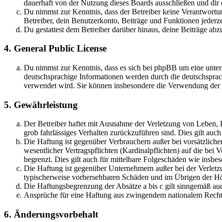
dauerhaft von der Nutzung dieses Boards ausschließen und dir e
Du nimmst zur Kenntnis, dass der Betreiber keine Verantwortung 
Betreiber, dein Benutzerkonto, Beiträge und Funktionen jederze
Du gestattest dem Betreiber darüber hinaus, deine Beiträge abz
4. General Public License
Du nimmst zur Kenntnis, dass es sich bei phpBB um eine unter
deutschsprachige Informationen werden durch die deutschsprac
verwendet wird. Sie können insbesondere die Verwendung der S
5. Gewährleistung
Der Betreiber haftet mit Ausnahme der Verletzung von Leben, Kö
grob fahrlässiges Verhalten zurückzuführen sind. Dies gilt au
Die Haftung ist gegenüber Verbrauchern außer bei vorsätzlich
wesentlicher Vertragspflichten (Kardinalpflichten) auf die be
begrenzt. Dies gilt auch für mittelbare Folgeschäden wie ins
Die Haftung ist gegenüber Unternehmern außer bei der Verletzu
typischerweise vorhersehbaren Schäden und im Übrigen der Höh
Die Haftungsbegrenzung der Absätze a bis c gilt sinngemäß auc
Ansprüche für eine Haftung aus zwingendem nationalem Recht 
6. Änderungsvorbehalt