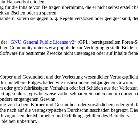
in Hausverbot erteilen.
für die Inhalte von Beiträgen übernimmt, die er nicht selbst erstellt 
it zu löschen oder zu sperren.
uändern, sofern sie gegen o. g. Regeln verstoßen oder geeignet sind, 
 der „
GNU General Public License v2
“ (GPL) bereitgestellten Foren
hige Community unter www.phpbb.de zur Verfügung gestellt. Beide hab
oftware für bestimmte Zwecke nicht untersagen oder auf Inhalte frem
rper und Gesundheit und der Verletzung wesentlicher Vertragspflichten
ch für mittelbare Folgeschäden wie insbesondere entgangenen Gewinn.
em oder grob fahrlässigem Verhalten oder bei Schäden aus der Verletz
i Vertragsschluss typischerweise vorhersehbaren Schäden und im übrigen
besondere entgangenen Gewinn.
ng von Leben, Körper und Gesundheit oder vorsätzlichem oder grob fah
e nach auf die vertragstypischen Durchschnittsschäden begrenzt. Dies
h zugunsten der Mitarbeiter und Erfüllungsgehilfen des Betreibers.
bleiben unberührt.