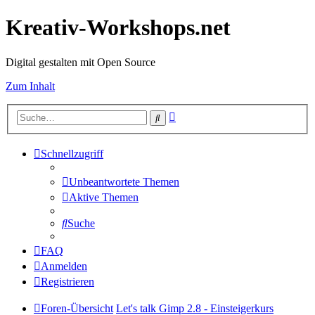
Kreativ-Workshops.net
Digital gestalten mit Open Source
Zum Inhalt
Erweiterte
Suche
Suche
Schnellzugriff
Unbeantwortete Themen
Aktive Themen
Suche
FAQ
Anmelden
Registrieren
Foren-Übersicht
Let's talk Gimp 2.8 - Einsteigerkurs