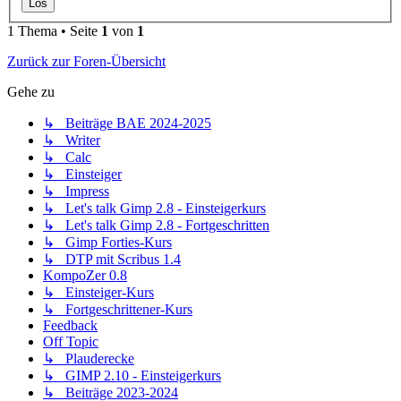
1 Thema • Seite
1
von
1
Zurück zur Foren-Übersicht
Gehe zu
↳ Beiträge BAE 2024-2025
↳ Writer
↳ Calc
↳ Einsteiger
↳ Impress
↳ Let's talk Gimp 2.8 - Einsteigerkurs
↳ Let's talk Gimp 2.8 - Fortgeschritten
↳ Gimp Forties-Kurs
↳ DTP mit Scribus 1.4
KompoZer 0.8
↳ Einsteiger-Kurs
↳ Fortgeschrittener-Kurs
Feedback
Off Topic
↳ Plauderecke
↳ GIMP 2.10 - Einsteigerkurs
↳ Beiträge 2023-2024