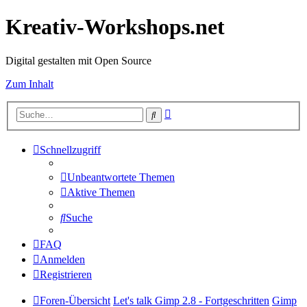
Kreativ-Workshops.net
Digital gestalten mit Open Source
Zum Inhalt
Erweiterte
Suche
Suche
Schnellzugriff
Unbeantwortete Themen
Aktive Themen
Suche
FAQ
Anmelden
Registrieren
Foren-Übersicht
Let's talk Gimp 2.8 - Fortgeschritten
Gimp