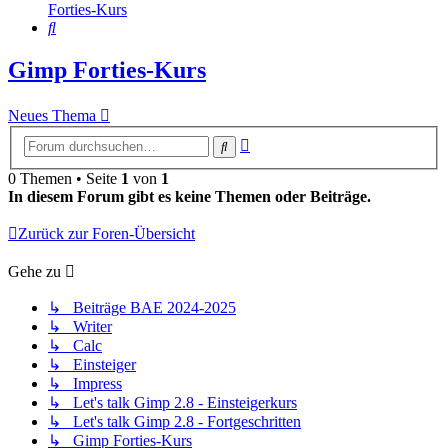
Forties-Kurs
Suche
Gimp Forties-Kurs
Neues Thema
Erweiterte
Suche
Suche
0 Themen • Seite
1
von
1
In diesem Forum gibt es keine Themen oder Beiträge.
Zurück zur Foren-Übersicht
Gehe zu
↳ Beiträge BAE 2024-2025
↳ Writer
↳ Calc
↳ Einsteiger
↳ Impress
↳ Let's talk Gimp 2.8 - Einsteigerkurs
↳ Let's talk Gimp 2.8 - Fortgeschritten
↳ Gimp Forties-Kurs