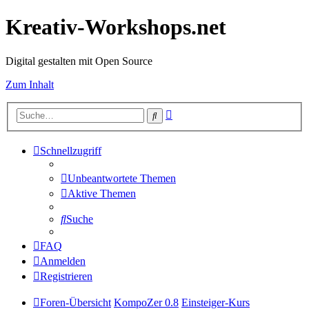
Kreativ-Workshops.net
Digital gestalten mit Open Source
Zum Inhalt
Erweiterte
Suche
Suche
Schnellzugriff
Unbeantwortete Themen
Aktive Themen
Suche
FAQ
Anmelden
Registrieren
Foren-Übersicht
KompoZer 0.8
Einsteiger-Kurs