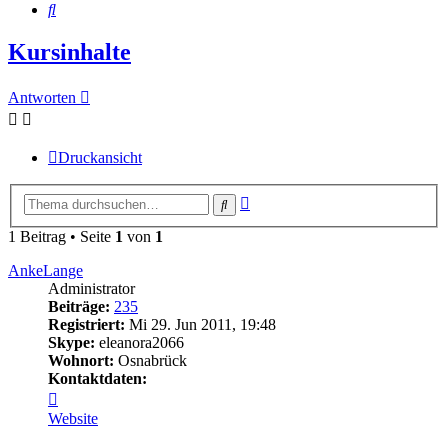
Suche
Kursinhalte
Antworten
Druckansicht
Erweiterte
Suche
Suche
1 Beitrag • Seite
1
von
1
AnkeLange
Administrator
Beiträge:
235
Registriert:
Mi 29. Jun 2011, 19:48
Skype:
eleanora2066
Wohnort:
Osnabrück
Kontaktdaten:
Kontaktdaten
von
Website
AnkeLange